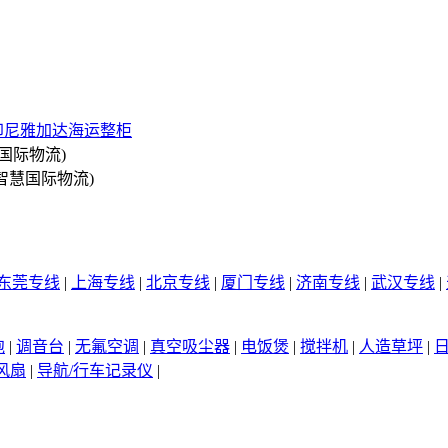
印尼雅加达海运整柜
国际物流)
智慧国际物流)
东莞专线
|
上海专线
|
北京专线
|
厦门专线
|
济南专线
|
武汉专线
|
泡
|
调音台
|
无氟空调
|
真空吸尘器
|
电饭煲
|
搅拌机
|
人造草坪
|
风扇
|
导航/行车记录仪
|